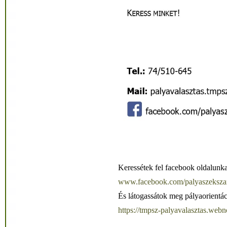
Keressétek fel facebook oldalunkat
www.facebook.com/palyaszeksza
És látogassátok meg pályaorientác
https://tmpsz-palyavalasztas.webn