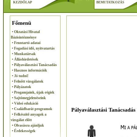
KEZDŐLAP
BEMUTATKOZÁS
Főmenü
• Oktatási Hivatal
Bázisintézménye
• Fenntartó adatai
• Fogadási idő, nyitvatartás
• Munkatársak
• Álláshirdetések
• Pályaválasztási Tanácsadás
• Hasznos információk
• Jó tudni!
• Felnőtt vizsgálatok
• Pályázatok
• Progamjaink, újak-régiek
• Sajtómegjelenéseink
• Videó edukáció
Pályaválasztási Tanácsadás
• Családbarát programok
• Felkészítő anyagok a
vizsgálat előtt
• Olvasásra ajánljuk
• Érdekességek