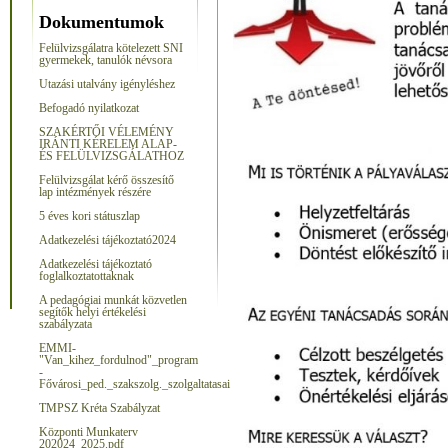
Dokumentumok
Felülvizsgálatra kötelezett SNI
gyermekek, tanulók névsora
Utazási utalvány igénylés
hez
Befogadó nyilatkozat
SZAKÉRTŐI VÉLEMÉNY
IRÁNTI KÉRELEM ALAP-
ÉS FELÜLVIZSGÁLATHOZ
Felülvizsgálat kérő összesítő
lap intézmények részére
5 éves kori státuszlap
Adatkezelési tájékoztató2024
Adatkezelési tájékoztató
foglalkoztatottaknak
A pedagógiai munkát közvetlen
segítők helyi értékelési
szabályzata
EMMI-
"Van_kihez_fordulnod"_program
-
Fővárosi_ped._szakszolg._szolgaltatasai
TMPSZ Kréta Szabályzat
Központi Munkaterv
202024_2025.pdf