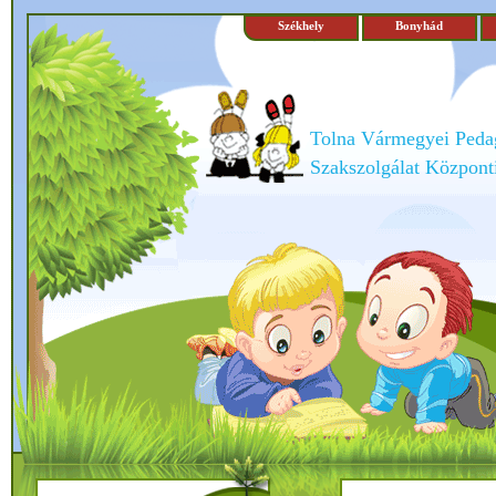
Székhely
Bonyhád
Tolna Vármegyei Peda
Szakszolgálat Központi