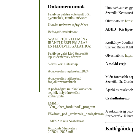
Dokumentumok
Útmutató autista g
Szerzők: Keresztes
Felülvizsgálatra kötelezett SNI
gyermekek, tanulók névsora
Olvasható itt:
https
Utazási utalvány igénylés
hez
ADHD - Kis lépése
Befogadó nyilatkozat
SZAKÉRTŐI VÉLEMÉNY
Kézikönyv óvodásk
IRÁNTI KÉRELEM ALAP-
ÉS FELÜLVIZSGÁLATHOZ
Szerző: Rabee Klett
Felülvizsgálat kérő összesítő
Olvasható itt:
http
lap intézmények részére
A család ereje
5 éves kori státuszlap
Adatkezelési tájékoztató2024
Miért fontosabb na
Adatkezelési tájékoztató
Szerzők: Dr. Gordo
foglalkoztatottaknak
A pedagógiai munkát közvetlen
Ajánló és részlet ol
segítők helyi értékelési
szabályzata
Családhatározó
EMMI-
"Van_kihez_fordulnod"_program
-
A sokszínűség pszi
Fővárosi_ped._szakszolg._szolgaltatasai
Szerkesztők: Ribic
TMPSZ Kréta Szabályzat
Kollégáink 
Központi Munkaterv
202024_2025.pdf