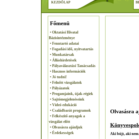
KEZDŐLAP
B
Főmenü
• Oktatási Hivatal
Bázisintézménye
• Fenntartó adatai
• Fogadási idő, nyitvatartás
• Munkatársak
• Álláshirdetések
• Pályaválasztási Tanácsadás
• Hasznos információk
• Jó tudni!
• Felnőtt vizsgálatok
• Pályázatok
• Progamjaink, újak-régiek
• Sajtómegjelenéseink
• Videó edukáció
Olvasásra a
• Családbarát programok
• Felkészítő anyagok a
vizsgálat előtt
Könyvespolc
• Olvasásra ajánljuk
• Érdekességek
Aki bújt, aki ne