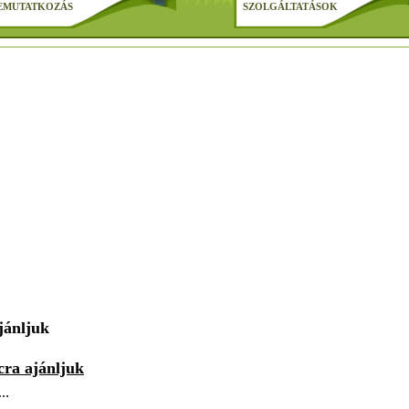
EMUTATKOZÁS
SZOLGÁLTATÁSOK
jánljuk
ra ajánljuk
m…