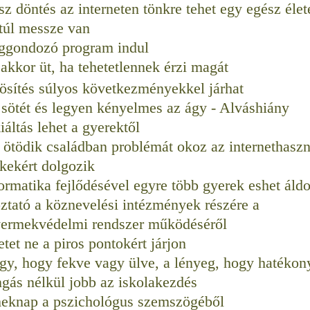
sz döntés az interneten tönkre tehet egy egész élet
túl messze van
ggondozó program indul
akkor üt, ha tehetetlennek érzi magát
ösítés súlyos következményekkel járhat
sötét és legyen kényelmes az ágy - Alváshiány
iáltás lehet a gyerektől
ötödik családban problémát okoz az internethaszn
kekért dolgoz
ik
ormatika fejlődésével egyre több gyerek eshet áldo
ztató a köznevelési intézmények részére a
ermekvédelmi rendszer működéséről
etet ne a piros pontokért járjon
y, hogy fekve vagy ülve, a lényeg, hogy hatékon
gás nélkül jobb az iskolakezdés
eknap a pszichológus szemszögéből