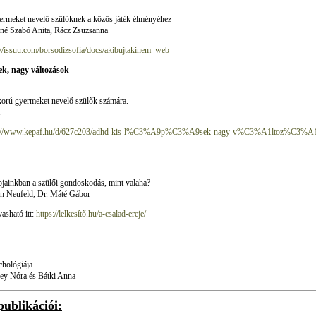
yermeket nevelő szülőknek a közös játék élményéhez
iné Szabó Anita, Rácz Zsuzsanna
://issuu.com/borsodizsofia/docs/akibujtakinem_web
k, nagy változások
orú gyermeket nevelő szülők számára.
s://www.kepaf.hu/d/627c203/adhd-kis-l%C3%A9p%C3%A9sek-nagy-v%C3%A1ltoz%C3%A1so
pjainkban a szülői gondoskodás, mint valaha?
n Neufeld, Dr. Máté Gábor
vasható itt:
https://lelkesítő.hu/a-csalad-ereje/
chológiája
zey Nóra és Bátki Anna
publikációi: