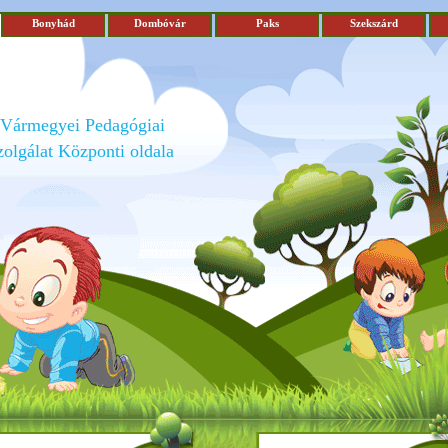
Bonyhád
Dombóvár
Paks
Szekszárd
 Vármegyei Pedagógiai
olgálat Központi oldala