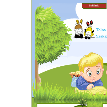
Székhely
Tolna
Szaksz