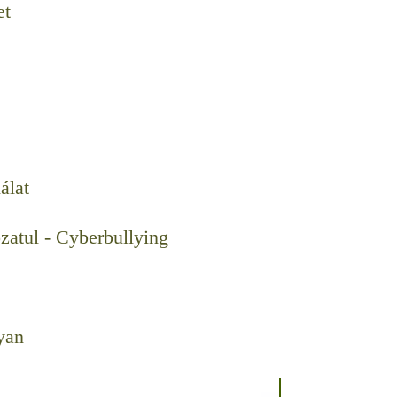
et
álat
zatul - Cyberbullying
yan