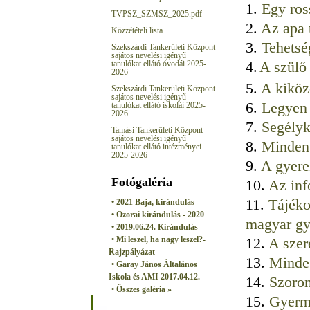
1.
Egy ros
TVPSZ_SZMSZ_2025.pdf
2.
Az apa 
Közzétételi lista
3.
Tehetsé
Szekszárdi Tankerületi Központ
sajátos nevelési igényű
4.
A szülő 
tanulókat ellátó óvodái 2025-
2026
5.
A kiköz
Szekszárdi Tankerületi Központ
sajátos nevelési igényű
6.
Legyen 
tanulókat ellátó iskolái 2025-
2026
7.
Segélyk
Tamási Tankerületi Központ
sajátos nevelési igényű
8.
Minden 
tanulókat ellátó intézményei
2025-2026
9.
A gyere
Fotógaléria
10.
Az inf
11.
Tájéko
• 2021 Baja, kirándulás
• Ozorai kirándulás - 2020
magyar gy
• 2019.06.24. Kirándulás
• Mi leszel, ha nagy leszel?-
12.
A szer
Rajzpályázat
13.
Mindeg
• Garay János Általános
Iskola és AMI 2017.04.12.
14.
Szoron
• Összes galéria »
15.
Gyerm