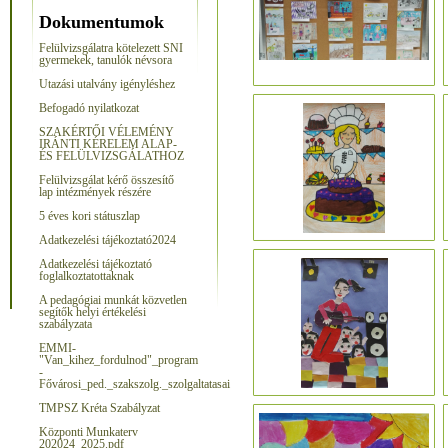
Dokumentumok
Felülvizsgálatra kötelezett SNI
gyermekek, tanulók névsora
Utazási utalvány igénylés
hez
Befogadó nyilatkozat
SZAKÉRTŐI VÉLEMÉNY
IRÁNTI KÉRELEM ALAP-
ÉS FELÜLVIZSGÁLATHOZ
Felülvizsgálat kérő összesítő
lap intézmények részére
5 éves kori státuszlap
Adatkezelési tájékoztató2024
Adatkezelési tájékoztató
foglalkoztatottaknak
A pedagógiai munkát közvetlen
segítők helyi értékelési
szabályzata
EMMI-
"Van_kihez_fordulnod"_program
-
Fővárosi_ped._szakszolg._szolgaltatasai
TMPSZ Kréta Szabályzat
Központi Munkaterv
202024_2025.pdf