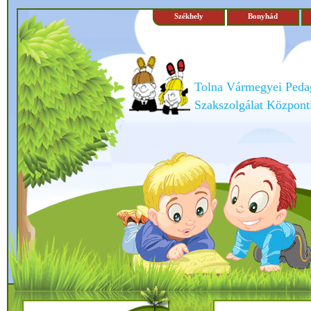
Székhely
Bonyhád
Tolna Vármegyei Peda
Szakszolgálat Központi