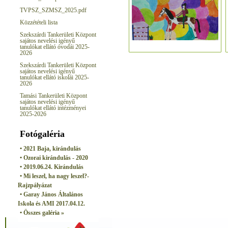
TVPSZ_SZMSZ_2025.pdf
Közzétételi lista
Szekszárdi Tankerületi Központ
sajátos nevelési igényű
tanulókat ellátó óvodái 2025-
2026
Szekszárdi Tankerületi Központ
sajátos nevelési igényű
tanulókat ellátó iskolái 2025-
2026
Tamási Tankerületi Központ
sajátos nevelési igényű
tanulókat ellátó intézményei
2025-2026
Fotógaléria
• 2021 Baja, kirándulás
• Ozorai kirándulás - 2020
• 2019.06.24. Kirándulás
• Mi leszel, ha nagy leszel?-
Rajzpályázat
• Garay János Általános
Iskola és AMI 2017.04.12.
• Összes galéria »