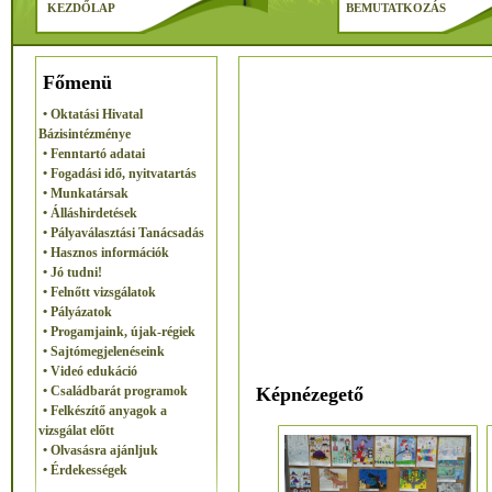
KEZDŐLAP
BEMUTATKOZÁS
Főmenü
• Oktatási Hivatal
Bázisintézménye
• Fenntartó adatai
• Fogadási idő, nyitvatartás
• Munkatársak
• Álláshirdetések
• Pályaválasztási Tanácsadás
• Hasznos információk
• Jó tudni!
• Felnőtt vizsgálatok
• Pályázatok
• Progamjaink, újak-régiek
• Sajtómegjelenéseink
• Videó edukáció
Képnézegető
• Családbarát programok
• Felkészítő anyagok a
vizsgálat előtt
• Olvasásra ajánljuk
• Érdekességek