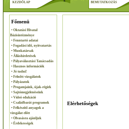
KEZDŐLAP
BEMUTATKOZÁS
Főmenü
• Oktatási Hivatal
Bázisintézménye
• Fenntartó adatai
• Fogadási idő, nyitvatartás
• Munkatársak
• Álláshirdetések
• Pályaválasztási Tanácsadás
• Hasznos információk
• Jó tudni!
• Felnőtt vizsgálatok
• Pályázatok
• Progamjaink, újak-régiek
• Sajtómegjelenéseink
• Videó edukáció
Elérhetőségek
• Családbarát programok
• Felkészítő anyagok a
vizsgálat előtt
• Olvasásra ajánljuk
• Érdekességek