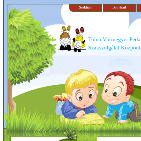
Székhely
Bonyhád
Tolna Vármegyei Peda
Szakszolgálat Központi