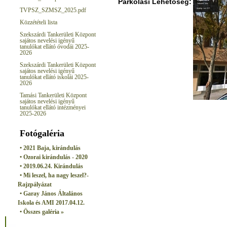
Parkolási Lehetőség:
TVPSZ_SZMSZ_2025.pdf
Közzétételi lista
Szekszárdi Tankerületi Központ
sajátos nevelési igényű
tanulókat ellátó óvodái 2025-
2026
Szekszárdi Tankerületi Központ
sajátos nevelési igényű
tanulókat ellátó iskolái 2025-
2026
Tamási Tankerületi Központ
sajátos nevelési igényű
tanulókat ellátó intézményei
2025-2026
Fotógaléria
• 2021 Baja, kirándulás
• Ozorai kirándulás - 2020
• 2019.06.24. Kirándulás
• Mi leszel, ha nagy leszel?-
Rajzpályázat
• Garay János Általános
Iskola és AMI 2017.04.12.
• Összes galéria »