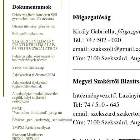
Dokumentumok
Főigazgatóság
Felülvizsgálatra kötelezett SNI
gyermekek, tanulók névsora
Utazási utalvány igénylés
hez
Király Gabriella,
főigazga
Befogadó nyilatkozat
Tel.: 74 / 502 - 020
SZAKÉRTŐI VÉLEMÉNY
IRÁNTI KÉRELEM ALAP-
email:
szakszoli@gmail.
ÉS FELÜLVIZSGÁLATHOZ
Cím: 7100 Szekszárd, Augu
Felülvizsgálat kérő összesítő
lap intézmények részére
5 éves kori státuszlap
Adatkezelési tájékoztató2024
Megyei Szakértői Bizott
Adatkezelési tájékoztató
foglalkoztatottaknak
Intézményvezető:
Lazányi
A pedagógiai munkát közvetlen
segítők helyi értékelési
szabályzata
Tel: 74 / 510 - 645
EMMI-
email:
szekszard.szakert
"Van_kihez_fordulnod"_program
-
Cím:
7100 Szekszárd, Augu
Fővárosi_ped._szakszolg._szolgaltatasai
TMPSZ Kréta Szabályzat
Központi Munkaterv
202024_2025.pdf